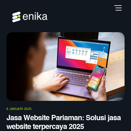
Skip
Back
Men
to
To
content
Top
9 JANUARI 2025
Jasa Website Pariaman: Solusi jasa
website terpercaya 2025