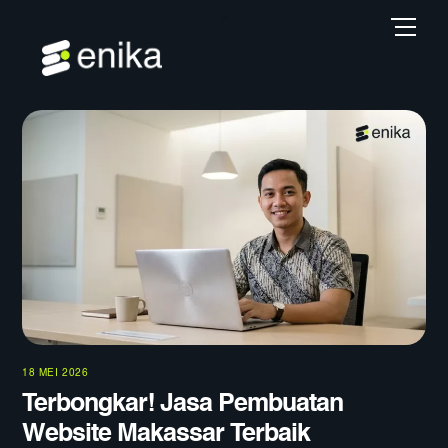
Skip
Back
Men
to
To
content
Top
18 MEI 2026
Terbongkar! Jasa Pembuatan
Website Makassar Terbaik