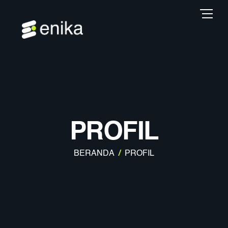
Skip
Back
Men
to
To
content
Top
PROFIL
BERANDA
/
PROFIL