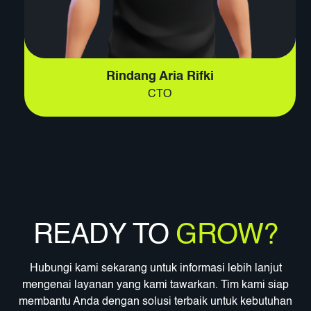
Rindang Aria Rifki
CTO
READY TO
GROW?
Hubungi kami sekarang untuk informasi lebih lanjut
mengenai layanan yang kami tawarkan. Tim kami siap
membantu Anda dengan solusi terbaik untuk kebutuhan