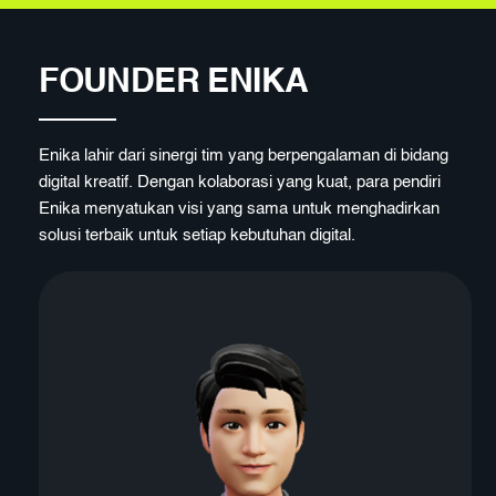
FOUNDER ENIKA
Enika lahir dari sinergi tim yang berpengalaman di bidang
digital kreatif. Dengan kolaborasi yang kuat, para pendiri
Enika menyatukan visi yang sama untuk menghadirkan
solusi terbaik untuk setiap kebutuhan digital.