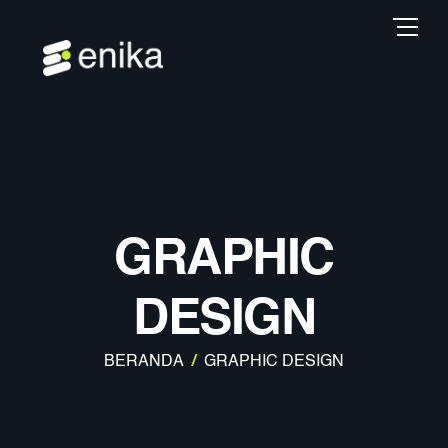
Skip
Back
Men
to
To
content
Top
GRAPHIC
DESIGN
BERANDA
/
GRAPHIC DESIGN