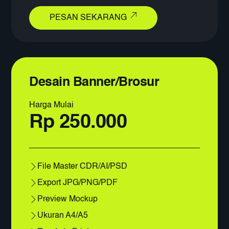
PESAN SEKARANG
Desain Banner/Brosur
Harga Mulai
Rp 250.000
File Master CDR/AI/PSD
Export JPG/PNG/PDF
Preview Mockup
Ukuran A4/A5