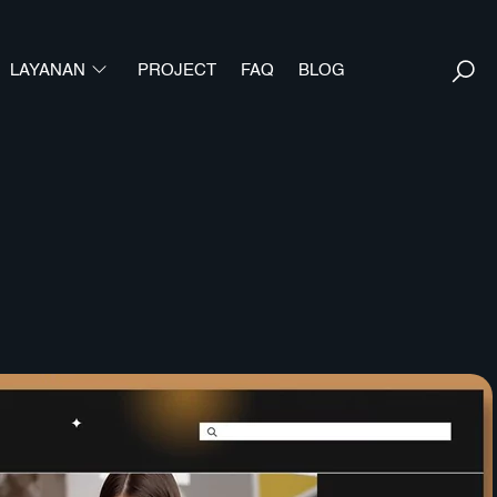
Back
S
To
LAYANAN
PROJECT
FAQ
BLOG
Top