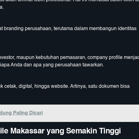
 akan terlihat lebih profesional. Hal ini membuat calon klien a
a.
at branding perusahaan, terutama dalam membangun identitas
investor, maupun kebutuhan pemasaran, company profile menja
iapa Anda dan apa yang perusahaan tawarkan.
cetak, digital, hingga website. Artinya, satu dokumen bisa
ung Paling Dicari
le Makassar yang Semakin Tinggi