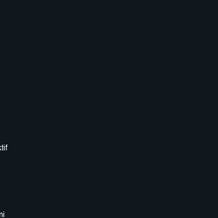
tif
mi