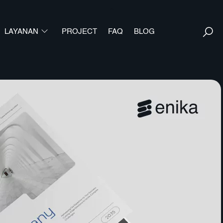
Back
To
S
LAYANAN
PROJECT
FAQ
Top
BLOG