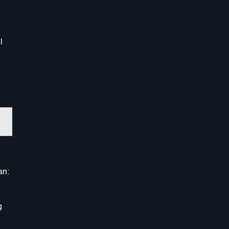
l
an:
g