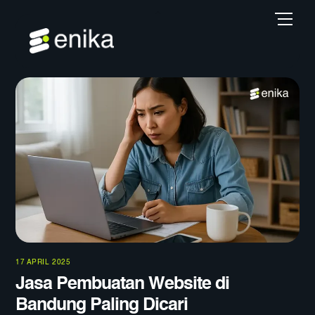
Skip
Back
Men
to
To
content
Top
17 APRIL 2025
Jasa Pembuatan Website di
Bandung Paling Dicari