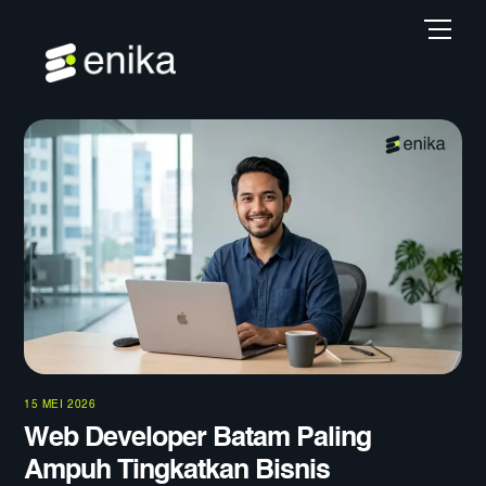
Skip
Back
Men
to
To
content
Top
15 MEI 2026
Web Developer Batam Paling
Ampuh Tingkatkan Bisnis