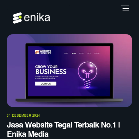
Skip
Back
Men
to
To
content
Top
31 DESEMBER 2024
Jasa Website Tegal Terbaik No.1 |
Enika Media