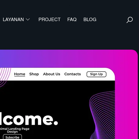
Back
To
S
LAYANAN
PROJECT
FAQ
Top
BLOG