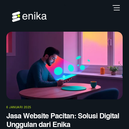
Skip
Back
Men
to
To
content
Top
6 JANUARI 2025
Jasa Website Pacitan: Solusi Digital
Unggulan dari Enika