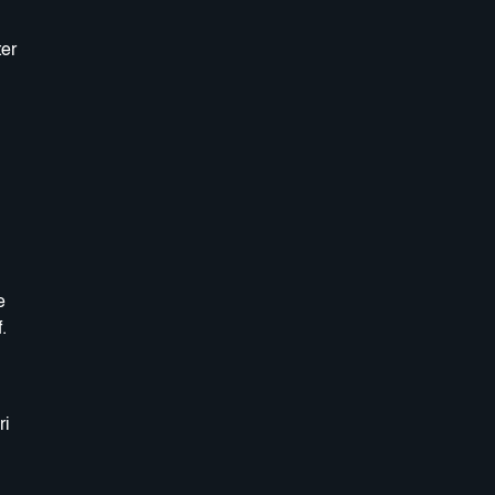
er
h
e
.
ri