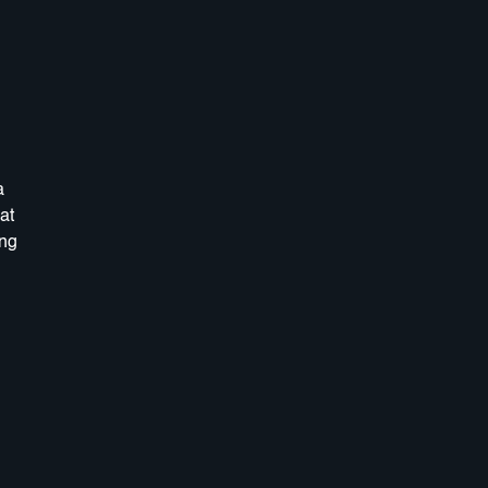
a
at
ang