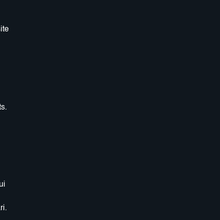
ite
.
s.
ui
i.