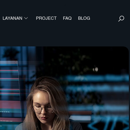
Back
To
S
LAYANAN
PROJECT
FAQ
Top
BLOG