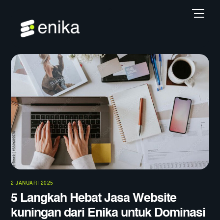
Skip
Back
Men
to
To
content
Top
2 JANUARI 2025
5 Langkah Hebat Jasa Website
kuningan dari Enika untuk Dominasi