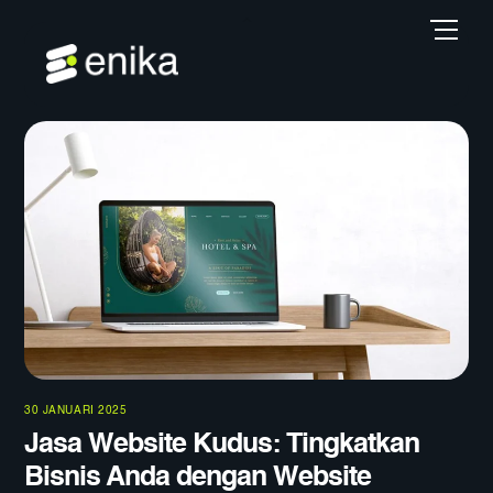
Skip
Back
Men
to
To
content
Top
30 JANUARI 2025
Jasa Website Kudus: Tingkatkan
Bisnis Anda dengan Website