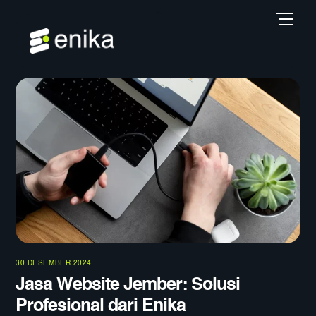
Skip
Back
Men
to
To
content
Top
30 DESEMBER 2024
Jasa Website Jember: Solusi
Profesional dari Enika