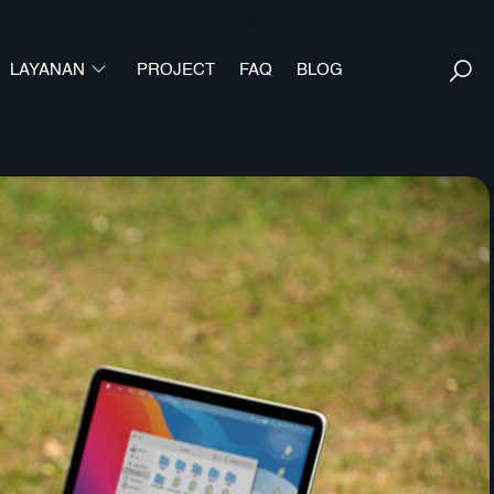
Back
To
S
LAYANAN
PROJECT
FAQ
Top
BLOG