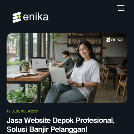
Skip
Back
Men
to
To
content
Top
19 DESEMBER 2024
Jasa Website Depok Profesional,
Solusi Banjir Pelanggan!