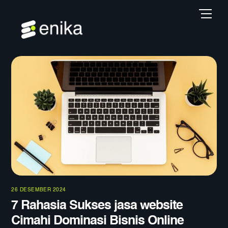
Skip
Back
Men
to
To
content
Top
26 DESEMBER 2024
7 Rahasia Sukses jasa website
Cimahi Dominasi Bisnis Online