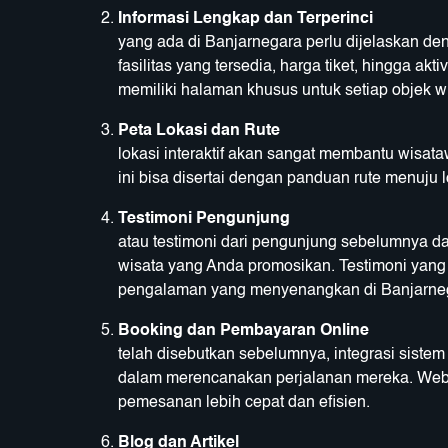
Informasi Lengkap dan Terperinci
Se
yang ada di Banjarnegara perlu dijelaskan deng
fasilitas yang tersedia, harga tiket, hingga akt
memiliki halaman khusus untuk setiap objek w
Peta Lokasi dan Rute
Memas
lokasi interaktif akan sangat membantu wisa
ini bisa disertai dengan panduan rute menuju 
Testimoni Pengunjung
Mena
atau testimoni dari pengunjung sebelumnya d
wisata yang Anda promosikan. Testimoni yang 
pengalaman yang menyenangkan di Banjarne
Booking dan Pembayaran Online
S
telah disebutkan sebelumnya, integrasi sis
dalam merencanakan perjalanan mereka. Websi
pemesanan lebih cepat dan efisien.
Blog dan Artikel
Menye