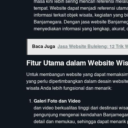
masa kini lebih sering mencari referensi mela
tempat. Website dapat menjadi referensi uta
informasi terkait objek wisata, kegiatan yang b
Banjarnegara. Dengan jasa website Banjarne
menyediakan informasi yang lengkap, akurat,
Baca Juga
Jasa Website Buleleng: 12 Trik
Fitur Utama dalam Website Wi
Untuk membangun website yang dapat memaksimal
yang perlu dipertimbangkan dalam desain website
wisata Anda lebih fungsional dan menarik:
Galeri Foto dan Video
Menamp
dan video berkualitas tinggi dari destinasi 
pengunjung mengenai keindahan Banjarnegara.
detail dan memukau, sehingga dapat menarik 