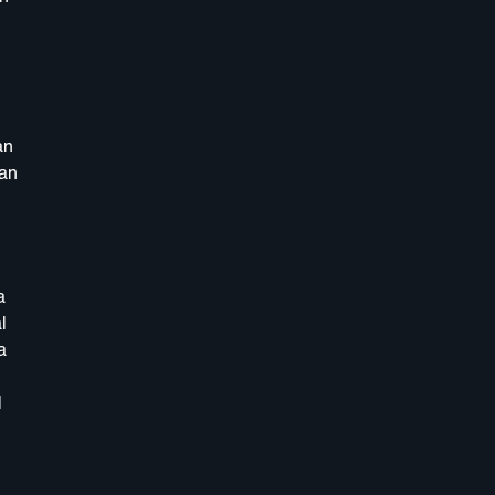
an
an
a
l
a
l