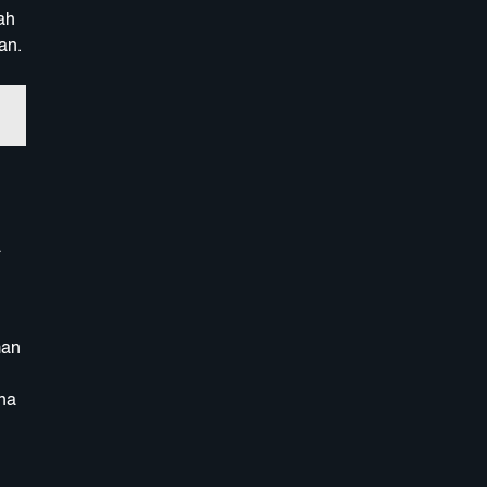
ah
an.
a
n
na