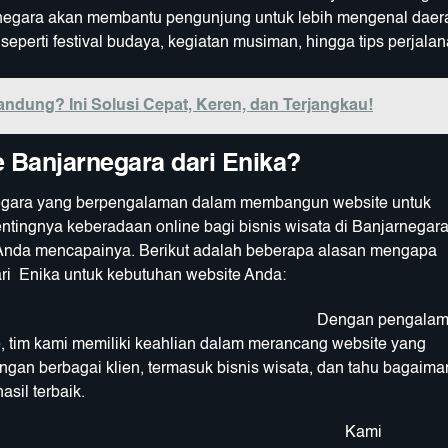
jarnegara akan membantu pengunjung untuk lebih mengenal daer
ik seperti festival budaya, kegiatan musiman, hingga tips perjalan
ndung? Ini Solusi Cepat, Keren, dan Terjangkau!
e Banjarnegara
dari Enika?
negara yang berpengalaman dalam membangun website untuk
ntingnya keberadaan online bagi bisnis wisata di Banjarnegar
nda mencapainya. Berikut adalah beberapa alasan mengapa
ri Enika untuk kebutuhan website Anda:
gan pengalama
 tim kami memiliki keahlian dalam merancang website yang
engan berbagai klien, termasuk bisnis wisata, dan tahu bagaima
sil terbaik.
ami