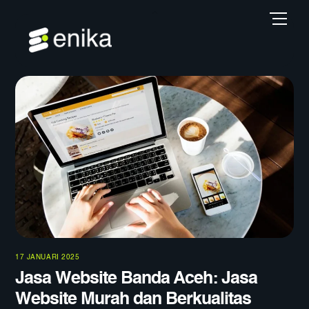
Skip
Back
Men
to
To
content
Top
17 JANUARI 2025
Jasa Website Banda Aceh: Jasa
Website Murah dan Berkualitas