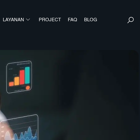
Back
To
S
LAYANAN
PROJECT
FAQ
Top
BLOG