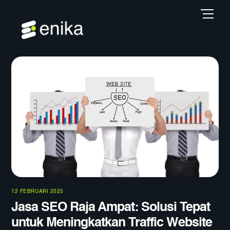
Skip
Back
Men
to
To
content
Top
12 FEBRUARI 2025
Jasa SEO Raja Ampat: Solusi Tepat
untuk Meningkatkan Traffic Website