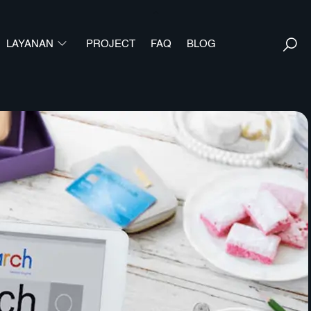
Back
To
S
LAYANAN
PROJECT
FAQ
Top
BLOG