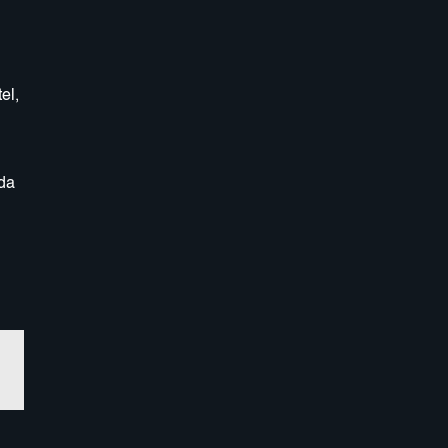
el,
da