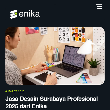
Skip
Back
Men
to
To
content
Top
6 MARET 2025
Jasa Desain Surabaya Profesional
2025 dari Enika