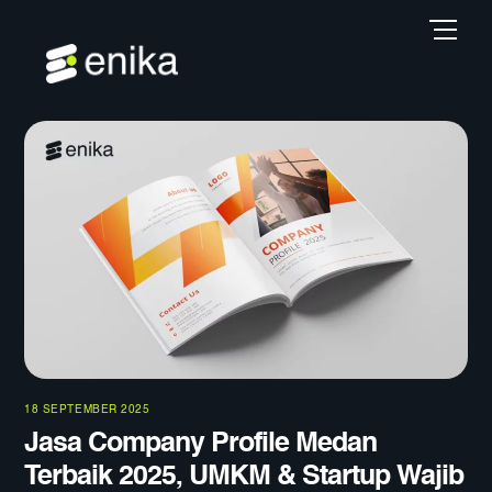
Skip
Back
Men
to
To
content
Top
18 SEPTEMBER 2025
Jasa Company Profile Medan
Terbaik 2025, UMKM & Startup Wajib