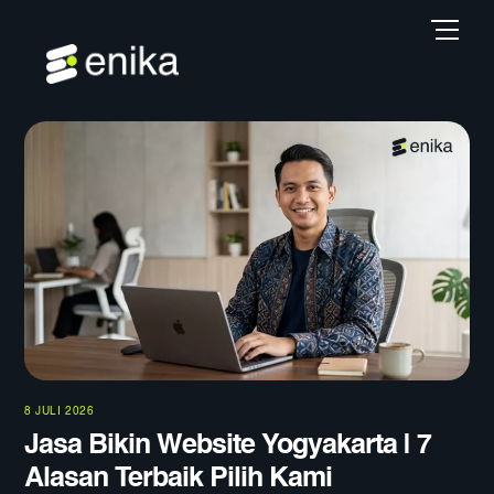
Skip
Back
Men
to
To
content
Top
8 JULI 2026
Jasa Bikin Website Yogyakarta | 7
Alasan Terbaik Pilih Kami