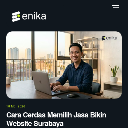
Skip
Back
Men
to
To
content
Top
18 MEI 2026
Cara Cerdas Memilih Jasa Bikin
Website Surabaya