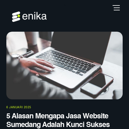
Skip
Back
Men
to
To
content
Top
6 JANUARI 2025
5 Alasan Mengapa Jasa Website
Sumedang Adalah Kunci Sukses