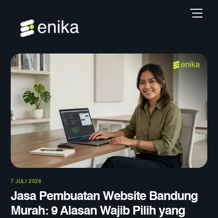
Skip
Back
Men
to
To
content
Top
7 JULI 2026
Jasa Pembuatan Website Bandung
Murah: 9 Alasan Wajib Pilih yang